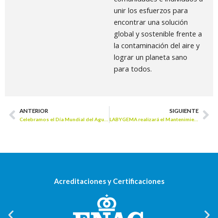
unir los esfuerzos para
encontrar una solución
global y sostenible frente a
la contaminación del aire y
lograr un planeta sano
para todos.
ANTERIOR
SIGUIENTE
Prev
Ne
Celebramos el Día Mundial del Agua 2019 en los colegios
LABYGEMA realizará el Mantenimiento de la EDAR de La Rábida (Huelva)
Acreditaciones y Certificaciones