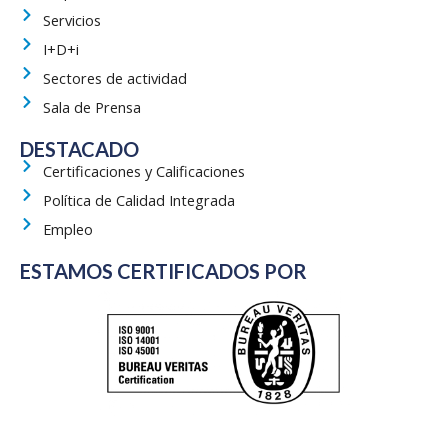
o
t
b
d
g
Servicios
o
t
e
i
r
k
e
n
a
I+D+i
r
m
Sectores de actividad
Sala de Prensa
DESTACADO
Certificaciones y Calificaciones
Política de Calidad Integrada
Empleo
ESTAMOS CERTIFICADOS POR