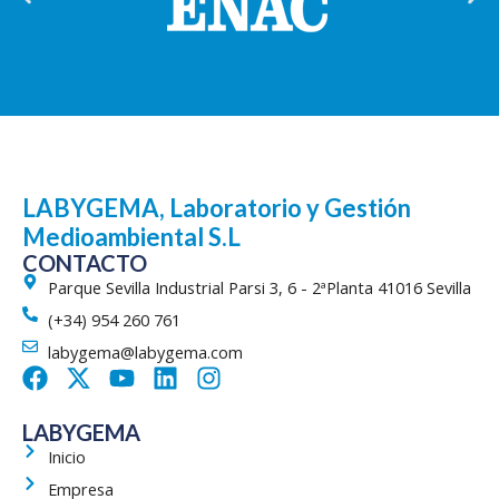
LABYGEMA, Laboratorio y Gestión
Medioambiental S.L
CONTACTO
Parque Sevilla Industrial Parsi 3, 6 - 2ªPlanta 41016 Sevilla
(+34) 954 260 761
labygema@labygema.com
F
X
Y
L
I
a
-
o
i
n
c
t
u
n
s
LABYGEMA
e
w
t
k
t
Inicio
b
i
u
e
a
Empresa