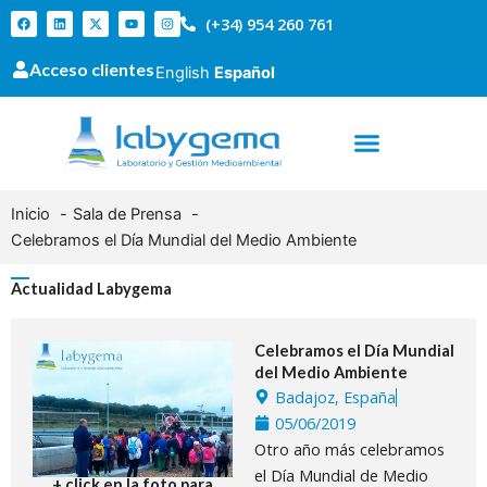
Ir
F
L
X
Y
I
(+34) 954 260 761
a
i
-
o
n
al
c
n
t
u
s
e
k
w
t
t
contenido
Acceso clientes
b
e
i
u
a
English
Español
o
d
t
b
g
o
i
t
e
r
k
n
e
a
r
m
Inicio
Sala de Prensa
Celebramos el Día Mundial del Medio Ambiente
Actualidad Labygema
Celebramos el Día Mundial
del Medio Ambiente
Badajoz, España
05/06/2019
Otro año más celebramos
el Día Mundial de Medio
+ click en la foto para