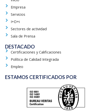
b
i
u
e
a
Empresa
o
t
b
d
g
Servicios
o
t
e
i
r
k
e
n
a
I+D+i
r
m
Sectores de actividad
Sala de Prensa
DESTACADO
Certificaciones y Calificaciones
Política de Calidad Integrada
Empleo
ESTAMOS CERTIFICADOS POR