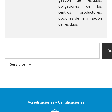
gestión de residuos,
obligaciones de los
centros productores,
opciones de minimización
de residuos…
S
e
Bu
a
r
Servicios
c
h
Acreditaciones y Certificaciones