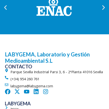
LABYGEMA, Laboratorio y Gestión
Medioambiental S.L
CONTACTO
Parque Sevilla Industrial Parsi 3, 6 - 2ªPlanta 41016 Sevilla
(+34) 954 260 761
labygema@labygema.com
F
X
Y
L
I
a
-
o
i
n
c
t
u
n
s
LABYGEMA
e
w
t
k
t
Inicio