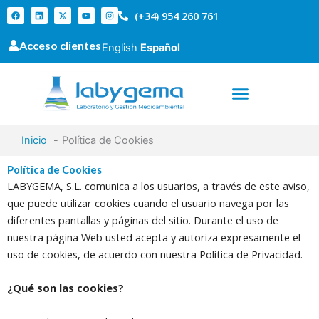
Ir
F
L
X
Y
I
(+34) 954 260 761
a
i
-
o
n
al
c
n
t
u
s
e
k
w
t
t
contenido
Acceso clientes
b
e
i
u
a
English
Español
o
d
t
b
g
o
i
t
e
r
k
n
e
a
r
m
Inicio
Política de Cookies
Política de Cookies
LABYGEMA, S.L. comunica a los usuarios, a través de este aviso,
que puede utilizar cookies cuando el usuario navega por las
diferentes pantallas y páginas del sitio. Durante el uso de
nuestra página Web usted acepta y autoriza expresamente el
uso de cookies, de acuerdo con nuestra Política de Privacidad.
¿Qué son las cookies?