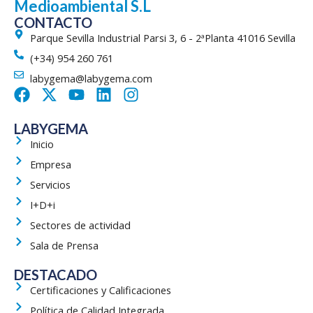
Medioambiental S.L
CONTACTO
Parque Sevilla Industrial Parsi 3, 6 - 2ªPlanta 41016 Sevilla
(+34) 954 260 761
labygema@labygema.com
F
X
Y
L
I
a
-
o
i
n
c
t
u
n
s
LABYGEMA
e
w
t
k
t
Inicio
b
i
u
e
a
Empresa
o
t
b
d
g
Servicios
o
t
e
i
r
k
e
n
a
I+D+i
r
m
Sectores de actividad
Sala de Prensa
DESTACADO
Certificaciones y Calificaciones
Política de Calidad Integrada